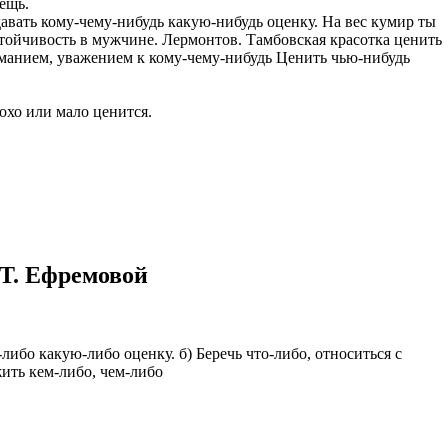
ещь.
 давать кому-чему-нибудь какую-нибудь оценку. На вес кумир ты
казываем
тойчивость в мужчине. Лермонтов. Тамбовская красотка ценить
ницы, встреча
ниманием, уважением к кому-чему-нибудь Ценить чью-нибудь
то проживание.
 пользоваться
охо или мало ценится.
 РФ!
мочь в
.
ашем профиле.
 комплектовщик,
итель,
курьер банка,
 Т. Ефремовой
нбанк,
у-либо какую-либо оценку. б) Беречь что-либо, относиться с
ить кем-либо, чем-либо