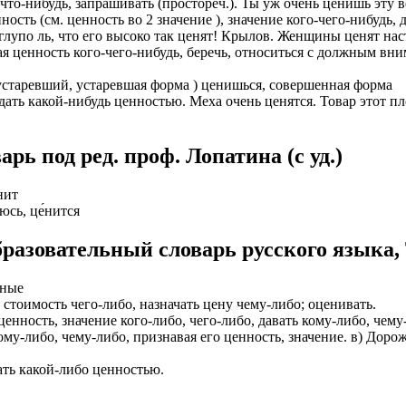
то-нибудь, запрашивать (простореч.). Ты уж очень ценишь эту в
ность (см. ценность во 2 значение ), значение кого-чего-нибудь,
ИОНАЛЬНОГО ПРЕДСТАВИТЕЛЯ
ЛЕНИЯ: подробная консультация, оформление контракта> за
лупо ль, что его высоко так ценят! Крылов. Женщины ценят нас
работодателя > оформление визы > отправка > прохождение гра
вая ценность кого-чего-нибудь, беречь, относиться с должным в
нтам банковские продукты, в том числе карты.
одобранной заранее вакансии > прибытие на предприятие и мес
старевший, устаревшая форма ) ценишься, совершенная форма
ументы при передаче и консультировать клиентов, как выгодно
доустройству за рубежом № 20118251359
дать какой-нибудь ценностью. Меха очень ценятся. Товар этот пл
ИСТАНЦИОННОЕ ОФОРМЛЕНИЕ ИЗ ЛЮБОГО РЕГИОНА
ации представители могут подключать доп. услуги (например по
ьного банка на телефон), за что получают дополнительную плату
ь под ред. проф. Лопатина (c уд.)
дополнительные предложения по отправке в другие страны в н
Е ЗВОНИТЕ! Пишите.
риваются соискатели с опытом работы: рабочий, разнорабочий,
́нит
керовщик.
`юсь, це́нится
но приветствуется на следующих позициях: менеджер, представ
едставитель, продавец-консультант, курьер, банковский курьер, 
ицей
разовательный словарь русского языка,
тов, менеджер по продажам.
ежом
 как Сбербанк, Газпром, Альфа-Банк, Промсвязьбанк, Райффайзе
дные
во за границей
а Банк.
ь стоимость чего-либо, назначать цену чему-либо; оценивать.
ь ценность, значение кого-либо, чего-либо, давать кому-либо, чем
во за рубежом
ниях: Евросеть, Мегафон, Связной, СДЭК, ПЭК и т.д.
у-либо, чему-либо, признавая его ценность, значение. в) Дорож
 без опыта, студенты, банки, консультирование, продажи.
дать какой-либо ценностью.