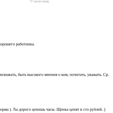
жчин, женщин и
ая команда.
ву. Никто не
говую.
из страны),
 хорошего работника.
ризнавать, быть высокого мнения о ком, почитать, уважать. Ср.
 указан
ки
стройство.
орма ). Ты дорого ценишь часы. Щенка ценят в сто рублей. ||