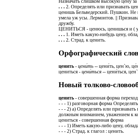
Назначать слишком высокую цену за ч
. . .
2. Определять или признавать цен
ЗАДАЧИ РЕГ
ПРОЦЕСС ОФОРМ
ценишь Бельведерский. Пушкин. Не г
приглашение от 
умела уж усы. Лермонтов. || Призна
Доставлять клие
работодателем п
дружбу.
ЦЕНИТЬСЯ - ценюсь, ценишься и ( у
Подписывать док
Лицензия по тру
. . .
1. Иметь какую-нибудь цену, обла
картами банка.
. . .
2. Страд. к ценить.
ВОЗМОЖНО Д
В ходе консульт
установке мобил
Орфографический словар
Также смотрите 
Пожалуйста, Н
А также рассмат
ценить
-
цени́ть
-- цени́ть, цен`ю, це
упаковщик, сти
цениться -
цени́ться
-- цени́ться, цен
Опыт не нужен, 
региональный пр
# работа за гран
Новый толково-словооб
курьер докумен
# работа за руб
В таких банках,
ценить
- совершенная форма перехо
# трудоустройст
Открытие, Почт
- - - 1) разговорная форма Определят
- - - 2) а) Определять или признават
# трудоустройст
А также в компа
должным вниманием, уважением к ком
цениться - совершенная форма
В направлениях:
- - - 1) Иметь какую-либо цену, обла
- - - 2) Страд. к глагол : ценить.