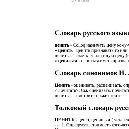
Верхней границ
надежность и ка
Ежедневные вып
семейных пар.
БЕЗ поиска клие
Предоставляем 
ВНИМАНИЕ: Мы 
Можно БЕЗ опыта
Есть выходные
Устройство офиц
Гибкий график: (
Словарь русского язык
имеет права выч
Оплата ГСМ за 
Дистанционное 
Варианты: 1) Раб
ценить
- Colloq назначать цену кому
Авто находится 
Дружный коллек
» ценить
- ценить признавать то или 
2) Рабочая виза 
цениться - иметь ту или иную цену 
Никаких % и ко
Смартфон для ра
» цениться
- цениться иметь признан
3) Также предос
Гарантированны
Скидки и акции
Cловарь синонимов Н. 
Знание языка н
Большой автопа
Выгодные услов
Требуются мужч
Ценить
- оценивать, расценивать, оп
В наличии авто 
ЧТОБЫ УСТР
<Почитать>. См. оценивать, почитат
Варианты работ:
цениться - смотрите также стоить
Ищем водителей
Откликнитесь на
Средняя зарплат
Толковый словарь русс
Звоните ежедне
средний, завис
Получите пригл
оплачиваются о
количество мес
Заполните корот
ЦЕНИТЬ
- ценю, ценишь и ( устаре
Жилье предостав
. . .
1. Определять стоимость кого-чег
Ожидайте звонк
График 10-12 час