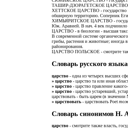
СЮНИКСКОЕ ЦАРСТВО - государство в 
ТАШИР-ДЗОРАГЕТСКОЕ ЦАРСТВО - феод
ХЕТТСКОЕ ЦАРСТВО - государство в М. 
обширную территорию. Соперник Египт
ХИМЬЯРИТСКОЕ ЦАРСТВО - государство 
Юж. Аравией. В нач. 4 век подчинило 
ЦАРСТВО - в биологии - высшая таксо
В современной системе органического 
грибы, растения и животные; иногда 
районирования.
ЦАРСТВО ПОЛЬСКОЕ - смотрите такж
Словарь русского языка
царство
- одна из четырех высших сфе
» царство
- царство та или иная облас
» царство
- царство правление какого-
» царство
- царство устаревший, устар
царствовать - быть царем (в значении
» царствовать
- царствовать Poet
тож
Cловарь синонимов Н. А
царство
- смотрите также власть, госуд