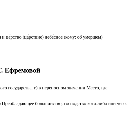
) и ца́рство (ца́рствие) небе́сное (кому; об умершем)
Т. Ефремовой
акого государства. г) в переносном значении Место, где
. б) Преобладающее большинство, господство кого-либо или чего-