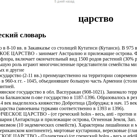
ы в оплате НЕТ!
чество выполнения наших услуг. Ведётся постоянный набор му
латы на карту
нтов и согласования с ними даты встреч. Для этого есть отдельн
царство
планшет для работы
не оплачиваем стоимость оформления и перелёт.
. У вас будет бесплатное обучение.
иальное, зарплата выплачивается официально по законодательст
2/2, 5/2)
ский словарь
итывать какие то деньги из вашей зарплаты!
счет компании
оформление со всеми отчислениями в Пенсионный Фонд и нало
очая виза на 6 месяцев (можно продлевать на месте, не выезжая 
8-10 вв. в Закавказье со столицей Кутатиси (Кутаиси). В 975
у Вас 24 часа в сутки и в выходные дни
тив.
СТВО - занимает Австралию и прилежащие острова. Флора 
на 1 год (можно продлевать, не выезжая из страны);
 флора, включает окончательный вид 1500 родов растений (30% 
миссий автопарков
боты и полная оплата мобильной связи.
ую роль играют многочисленные представители семейства миртов
тавим возможность оформления Вида на Жительство.
ых и другие
й стабильный доход не зависимо от суммы заказов
 от партнеров компании.
рство (2-11 вв.) преимущественно на территории современно
е является обязательным. Наличие заграничного паспорта;
0-х гг. - 1045, объединявшее большую часть Армении (столиц
рк: Правый/левый руль, АКПП/МКПП, бензин/ГАЗ
ия на продукты Тинькофф банка.
антией.
ины, женщины, а также семейные пары;
 государство в обл. Васпуракан (908-1021). Занимало террит
с возможностью выкупа от 600р.
ОИТЬСЯ ПРЕДСТАВИТЕЛЕМ
канском п-ове государство в 1187-1396. Образовалось в резул
 фабрики, заводы.
14 век выделилось княжество Добротица (Добруджа; в нач. 15 век
 в штат.
 это объявление.
арства (завоеваны турками соответственно в 1393 и 1396).
а 1500-2500 евро в месяц (130 000-230 000 рублей). Заработок
вно, работаем без выходных
АРСТВО - (от греческий holos - весь, anti - против и arkt
ит от подобранной вакансии и сложности работы. + переработ
ашение в личный кабинет кандидата.
рия (Антарктида и прилежащие острова, Огненная Земля, Зап. 
тдельно.
т на вакансию ограничено
емизмом (10 эндемических семейств). Характерны лишайники и мх
кую анкету.
иканском континенте), миртовые кустарники, вересковые (глав
ляется работодателем. Страховка. Премии. Официальное трудоу
а менеджера.
ТВО - (Голарктика) (от греческий holos - весь и arktikos 
ов. 5-6 дневная рабочая неделя.