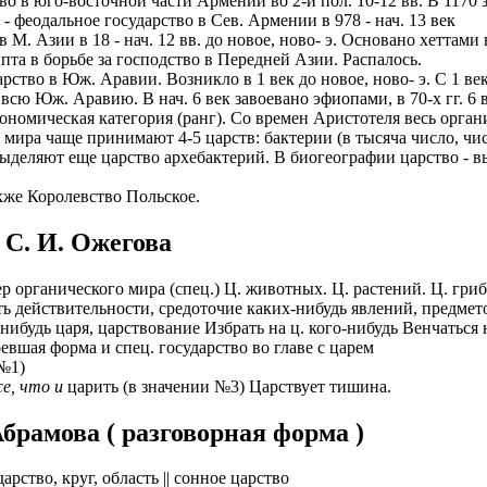
юго-восточной части Армении во 2-й пол. 10-12 вв. В 1170 з
альное государство в Сев. Армении в 978 - нач. 13 век
Азии в 18 - нач. 12 вв. до новое, ново- э. Основано хеттами в
а в борьбе за господство в Передней Азии. Распалось.
в Юж. Аравии. Возникло в 1 век до новое, ново- э. С 1 век но
всю Юж. Аравию. В нач. 6 век завоевано эфиопами, в 70-х гг. 6 
номическая категория (ранг). Со времен Аристотеля весь органи
мира чаще принимают 4-5 царств: бактерии (в тысяча число, чи
выделяют еще царство архебактерий. В биогеографии царство - 
е Королевство Польское.
 С. И. Ожегова
р органического мира (спец.) Ц. животных. Ц. растений. Ц. гриб
ть действительности, средоточие каких-нибудь явлений, предмето
нибудь царя, царствование Избрать на ц. кого-нибудь Венчаться 
евшая форма и спец. государство во главе с царем
 №1)
е, что и
царить (в значении №3) Царствует тишина.
брамова ( разговорная форма )
арство, круг, область || сонное царство