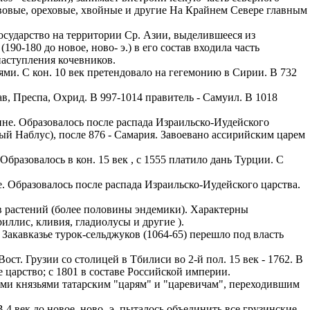
ивовые, ореховые, хвойные и другие На Крайнем Севере главным
казываем
ницы, встреча
сударство на территории Ср. Азии, выделившееся из
то проживание.
0-180 до новое, ново- э.) в его состав входила часть
наступления кочевников.
 пользоваться
и. С кон. 10 век претендовало на гегемонию в Сирии. В 732
 РФ!
Преспа, Охрид. В 997-1014 правитель - Самуил. В 1018
мочь в
.
ашем профиле.
не. Образовалось после распада Израильско-Иудейского
ый Наблус), после 876 - Самария. Завоевано ассирийским царем
 комплектовщик,
зовалось в кон. 15 век , с 1555 платило дань Турции. С
итель,
курьер банка,
 Образовалось после распада Израильско-Иудейского царства.
стений (более половины эндемики). Характерны
нбанк,
ллис, кливия, гладиолусы и другие ).
Закавказье турок-сельджуков (1064-65) перешло под власть
ст. Грузии со столицей в Тбилиси во 2-й пол. 15 век - 1762. В
 царство; с 1801 в составе Российской империи.
и князьями татарским "царям" и "царевичам", переходившим
4 век до новое, ново- э. пыталось объединить все грузинские