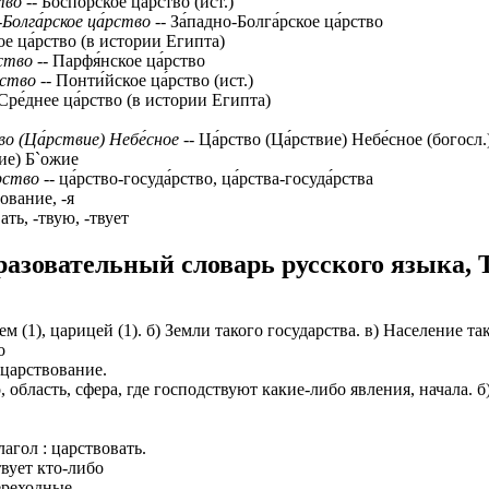
тво
-- Боспо́рское ца́рство (ист.)
-Болга́рское ца́рство
-- За́падно-Болга́рское ца́рство
ое ца́рство (в истории Египта)
рство
-- Парфя́нское ца́рство
рство
-- Понти́йское ца́рство (ист.)
Сре́днее ца́рство (в истории Египта)
во (Ца́рствие) Небе́сное
-- Ца́рство (Ца́рствие) Небе́сное (богосл.
вие) Б`ожие
́рство
-- ца́рство-госуда́рство, ца́рства-госуда́рства
вование, -я
ать, -твую, -твует
азовательный словарь русского языка, 
арем (1), царицей (1). б) Земли такого государства. в) Население т
о
; царствование.
то, область, сфера, где господствуют какие-либо явления, начала
лагол : царствовать.
твует кто-либо
ереходные