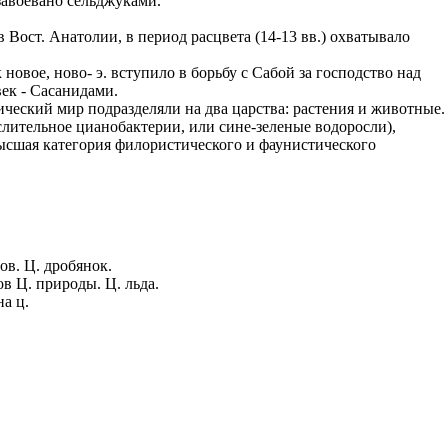
авоевано сельджуками.
 Вост. Анатолии, в период расцвета (14-13 вв.) охватывало
вое, ново- э. вступило в борьбу с Сабой за господство над
век - Сасанидами.
ческий мир подразделяли на два царства: растения и животные.
слительное цианобактерии, или сине-зеленые водоросли),
высшая категория филористического и фаунистического
ов. Ц. дробянок.
в Ц. природы. Ц. льда.
на ц.