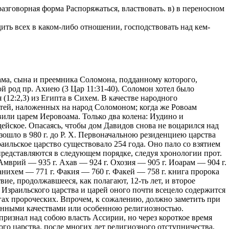
и разговорная форма Распоряжаться, властвовать. в) в переносном
дить всех в каком-либо отношении, господствовать над кем-
а, сына и преемника Соломона, подданному которого,
 род пр. Ахиею (3 Цар 11:31-40). Соломон хотел было
 (12:2,3) из Египта в Сихем. В качестве народного
атей, наложенных на народ Соломоном; когда же Ровоам
авили царем Иеровоама. Только два колена: Иудино и
дейское. Опасаясь, чтобы дом Давидов снова не воцарился над
ошло в 980 г. до Р. Х. Первоначальною резиденциею царства
аильское царство существовало 254 года. Оно пало со взятием
представляются в следующем порядке, следуя хронологии прот.
 Амврий — 935 г. Ахав — 924 г. Охозия — 905 г. Иоарам — 904 г.
Манихем — 771 г. Факия — 760 г. Факей — 758 г. книга пророка
ие, продолжавшееся, как полагают, 12-ть лет, и второе
Израильского царства и царей оного почти всецело содержится
гах пророческих. Впрочем, к сожалению, должно заметить при
твенными качествами или особенною религиозностью.
ризнал над собою власть Ассирии, но через короткое время
го царства, после многих лет религиозного отступничества,