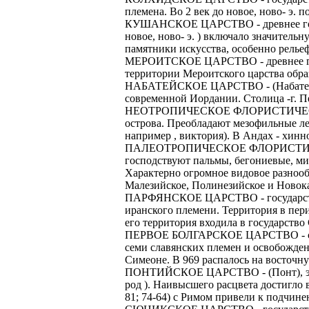
племена. Во 2 век до новое, ново- э.
КУШАНСКОЕ ЦАРСТВО - древнее государ
новое, ново- э. ) включало значител
памятники искусства, особенно рельеф
МЕРОИТСКОЕ ЦАРСТВО - древнее государ
территории Мероитского царства обра
НАБАТЕЙСКОЕ ЦАРСТВО - (Набатея), гос
современной Иордании. Столица -г. П
НЕОТРОПИЧЕСКОЕ ФЛОРИСТИЧЕСКОЕ Ц
острова. Преобладают мезофильные ле
например , виктория). В Андах - хинн
ПАЛЕОТРОПИЧЕСКОЕ ФЛОРИСТИЧЕСКОЕ
господствуют пальмы, бегониевые, ми
Характерно огромное видовое разнообр
Малезийское, Полинезийское и Новок
ПАРФЯНСКОЕ ЦАРСТВО - государство в 
иранского племени. Территория в перио
его территория входила в государство
ПЕРВОЕ БОЛГАРСКОЕ ЦАРСТВО - славян
семи славянских племен и освобожден
Симеоне. В 969 распалось на восточну
ПОНТИЙСКОЕ ЦАРСТВО - (Понт), эллини
род ). Наивысшего расцвета достигло 
81; 74-64) с Римом привели к подчин