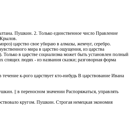
Салтана. Пушкин. 2. Только единственное число Правление
 Крылов.
мороз) царство свое убираю в алмазы, жемчуг, серебро.
есчувственного мира в царство ощущения, из царства
б). Только в царстве социализма может быть установлен полный
х спящих людях - из названия сказки; разговорная форма
 течение к-рого царствует кто-нибудь В царствование Ивана
ушкин. || в переносном значении Распоряжаться, управлять
царствовало кругом. Пушкин. Строгая немецкая экономия