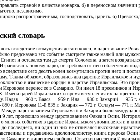
); управлять страной в качестве монарха. б) в переносном значени
ьготно, независимо.
ть широко распространенным; господствовать, царить. б) Превосхо
ский словарь
 вследствие возмущения десяти колен, в царствование Ровоам
ыло предсказано это событие смотрите также малый или мужской
Египет и оставался там до смерти Соломона, а затем возвратился
 Израильтян к новому царю, он требовал от него облегчения под
то вследствие сего десять колен возмутились против него и пост
у. Таким образом, образовались два царства: Израильское и иу
оклонство и языческие обряды в царстве Израильском. Это произ
м Иеровоам перенес ее в Самарию. Он имел 18 преемников и Изр
 Х. Имена царей Израильских и время вступления их на престол 
у. Надав — 960 г. Вааса — 959 г. Ила — 936 г. Замврий — 935 г.
 850 г. Иеровоам 11-й 835 г. Захария — 772 г. Селлум — 771 г. 
. Между царствованием Иеровоама ii и Захарии было междуцарств
 9 лет, произошло между царствованием Факея и Осии. История 
 о многих событиях в царстве Израильском упоминается и в кни
же до последнего, ни один из них не отличался высокими нравс
вственны и предавались идолопоклонству. книга пророка Осии п
ерею Самарии и лишением свободы. Остатки населения Израильско