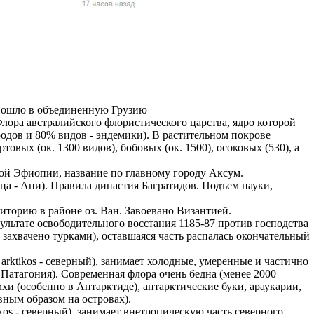
жчин, женщин и
ая команда.
ву. Никто не
говую.
из страны),
 вошло в объединенную Грузию
австралийского флористического царства, ядро которой
родов и 80% видов - эндемики). В растительном покрове
ых (ок. 1300 видов), бобовых (ок. 1500), осоковых (530), а
й Эфиопии, название по главному городу Аксум.
а - Ани). Правила династия Багратидов. Подъем науки,
орию в районе оз. Ван. Завоевано Византией.
ьтате освободительного восстания 1185-87 против господства
 захвачено турками), оставшаяся часть распалась окончательный
 указан
ikos - северный), занимает холодные, умеренные и частично
ки
Патагония). Современная флора очень бедна (менее 2000
и (особенно в Антарктиде), антарктические буки, араукарии,
ным образом на островах).
стройство.
- северный), занимает внетропическую часть северного