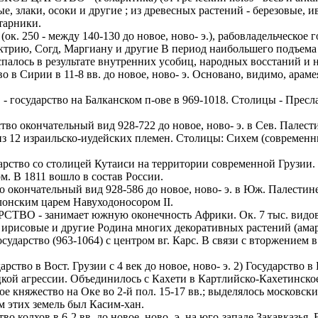
, злаки, осоки и другие ; из древесных растений - березовые, 
ИОНАЛЬНОГО ПРЕДСТАВИТЕЛЯ
ЛЕНИЯ: подробная консультация, оформление контракта> за
тарники.
работодателя > оформление визы > отправка > прохождение гра
0 - между 140-130 до новое, ново- э.), рабовладельческое го
нтам банковские продукты, в том числе карты.
одобранной заранее вакансии > прибытие на предприятие и мес
трию, Согд, Маргиану и другие В период наибольшего подъема (19
палось в результате внутренних усобиц, народных восстаний и 
ументы при передаче и консультировать клиентов, как выгодно
доустройству за рубежом № 20118251359
ирии в 11-8 вв. до новое, ново- э. Основано, видимо, арамеям
ИСТАНЦИОННОЕ ОФОРМЛЕНИЕ ИЗ ЛЮБОГО РЕГИОНА
арство на Балканском п-ове в 969-1018. Столицы - Преслав, 
ации представители могут подключать доп. услуги (например по
ьного банка на телефон), за что получают дополнительную плату
дополнительные предложения по отправке в другие страны в н
кончательный вид 928-722 до новое, ново- э. в Сев. Палести
из 12 израильско-иудейских племен. Столицы: Сихем (современн
Е ЗВОНИТЕ! Пишите.
риваются соискатели с опытом работы: рабочий, разнорабочий,
керовщик.
 со столицей Кутаиси на территории современной Грузии. Обра
но приветствуется на следующих позициях: менеджер, представ
м. В 1811 вошло в состав России.
едставитель, продавец-консультант, курьер, банковский курьер, 
ицей
нчательный вид 928-586 до новое, ново- э. в Юж. Палестине.
тов, менеджер по продажам.
лонским царем Навуходоносором II.
ежом
 занимает южную оконечность Африки. Ок. 7 тыс. видов ра
 как Сбербанк, Газпром, Альфа-Банк, Промсвязьбанк, Райффайзе
 ирисовые и другие Родина многих декоративных растений (амари
во за границей
а Банк.
рство (963-1064) с центром вг. Карс. В связи с вторжением в 
во за рубежом
ниях: Евросеть, Мегафон, Связной, СДЭК, ПЭК и т.д.
 в Вост. Грузии с 4 век до новое, ново- э. 2) Государство в Во
 без опыта, студенты, банки, консультирование, продажи.
цкой агрессии. Объединилось с Кахети в Картлийско-Кахетинское
жество на Оке во 2-й пол. 15-17 вв.; выделялось московским
м этих земель был Касим-хан.
хов в 6-2 вв. до новое, ново- э. на юго-западе Закавказья. В 