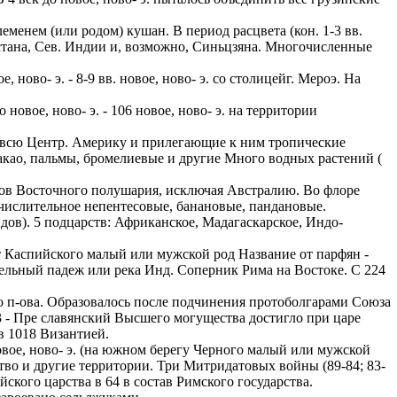
нем (или родом) кушан. В период расцвета (кон. 1-3 вв.
истана, Сев. Индии и, возможно, Синьцзяна. Многочисленные
во- э. - 8-9 вв. новое, ново- э. со столицейг. Мероэ. На
вое, ново- э. - 106 новое, ново- э. на территории
Центр. Америку и прилегающие к ним тропические
акао, пальмы, бромелиевые и другие Много водных растений (
сточного полушария, исключая Австралию. Во флоре
 числительное непентесовые, банановые, пандановые.
дов). 5 подцарств: Африканское, Мадагаскарское, Индо-
т Каспийского малый или мужской род Название от парфян -
дительный падеж или река Инд. Соперник Рима на Востоке. С 224
п-ова. Образовалось после подчинения протоболгарами Союза
3 - Пре славянский Высшего могущества достигло при царе
в 1018 Византией.
ое, ново- э. (на южном берегу Черного малый или мужской
ство и другие территории. Три Митридатовых войны (89-84; 83-
кого царства в 64 в состав Римского государства.