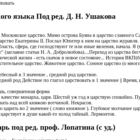
твовать
ого языка Под ред. Д. Н. Ушакова
м. Московское царство. Мимо острова Буяна в царство славного 
царство Екатерины II. Послал Юпитер к ним на царство журавля.
ласть, сфера, где господствуют те или иные явления, начала. Я (
е" (заглавие статьи Н. А. Добролюбова)....Переход из царства б
ической жизни - есть скачок в новое состояние... История ВКП(
стительное царство. Животное царство. Сонное царство (о многи
ебесный в 3 значение , средний род царствие.
й род Действие по глагол царствовать в 1 значение || Время, в
ь, совершенная форма
в качестве монарха, царя. Шестой уж год я царствую спокойно. П
вать над всей княжою вотчиной. Некрасов.
то царить во 2 значение ( слово книжное ). Глубокое молчание 
 царствует в душе какой-то холод тайный. Лермонтов.
 под ред. проф. Лопатина (c уд.)