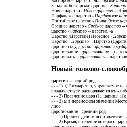
Боспорское царство -
Боспо́рское ца́рс
Западно-Болгарское царство -
За́падно
Новое царство -
Но́вое ца́рство
-- Но́в
Парфянское царство -
Парфя́нское ца́
Понтийское царство -
Понти́йское ца́
Среднее царство -
Сре́днее ца́рство
-- 
царство -
ца́рство
-- ца́рство, -а
Царство (Царствие) Небесное -
Ца́рст
Царство -
Ца́рство
-- Ца́рство (Ца́рст
царство-государство -
ца́рство-госуда
царствование -
ца́рствование
-- ца́рст
царствовать -
ца́рствовать
-- ца́рствов
Новый толково-словообр
царство
- средний род
- - - 1) а) Государство, управляемое ц
владычествует, распоряжается кто-либ
- - - 2) Правление царя (1), царицы (1)
- - - 3) а) в переносном значении Мес
либо
царствование - средний род
- - - 1) Процесс действия по значение г
- - - 2) Время, в течение которого царс
царствовать - совершенная форма неп