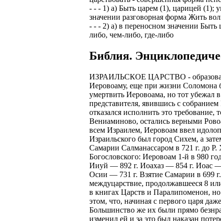
- - - 1) а) Быть царем (1), царицей (1
значении разговорная форма Жить вол
- - - 2) а) в переносном значении Бы
либо, чем-либо, где-либо
Библия. Энциклопедиче
ИЗРАИЛЬСКОЕ ЦАРСТВО - образовалось
Иеровоаму, еще при жизни Соломона б
умертвить Иеровоама, но тот убежал в 
представителя, явившись с собранием
отказался исполнить это требование, 
Вениаминово, остались верными Ровоам
всем Израилем, Иеровоам ввел идолоп
Израильского был город Сихем, а зате
Самарии Салманассаром в 721 г. до Р.
Богословского: Иеровоам 1-й в 980 год
Ииуй — 892 г. Иоахаз — 854 г. Иоас —
Осии — 731 г. Взятие Самарии в 699 г
междуцарствие, продолжавшееся 8 или
в книгах Царств и Паралипоменон, но
этом, что, начиная с первого царя да
Большинство же их были прямо безнра
изменил ей и за это был наказан пот