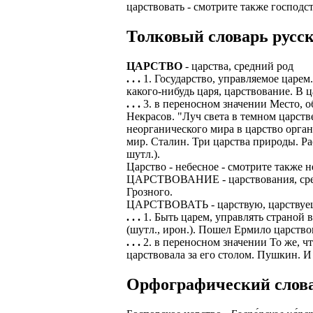
царствовать - смотрите также господс
Толковый словарь русск
ЦАРСТВО
- царства, средний род
. . .
1. Государство, управляемое царе
какого-нибудь царя, царствование. В 
. . .
3. в переносном значении Место, об
Некрасов. "Луч света в темном царств
неорганического мира в царство орган
мир. Сталин. Три царства природы. Ра
шутл.).
Царство - небесное - смотрите также н
ЦАРСТВОВАНИЕ - царствования, средни
Грозного.
ЦАРСТВОВАТЬ - царствую, царствуеш
. . .
1. Быть царем, управлять страной 
(шутл., ирон.). Пошел Ермило царство
. . .
2. в переносном значении То же, ч
царствовала за его столом. Пушкин. И
Орфографический словарь