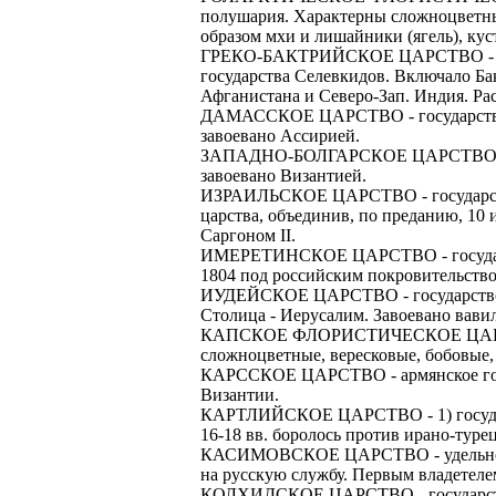
полушария. Характерны сложноцветные
ЗАДАЧИ РЕГ
ПРОЦЕСС ОФОРМ
образом мхи и лишайники (ягель), кус
приглашение от 
ГРЕКО-БАКТРИЙСКОЕ ЦАРСТВО - (ок. 25
Доставлять клие
работодателем п
государства Селевкидов. Включало Бак
Афганистана и Северо-Зап. Индия. Рас
Подписывать док
Лицензия по тру
ДАМАССКОЕ ЦАРСТВО - государство в С
картами банка.
завоевано Ассирией.
ВОЗМОЖНО Д
ЗАПАДНО-БОЛГАРСКОЕ ЦАРСТВО - госуд
В ходе консульт
завоевано Византией.
установке мобил
Также смотрите 
ИЗРАИЛЬСКОЕ ЦАРСТВО - государство о
царства, объединив, по преданию, 10 
Пожалуйста, Н
А также рассмат
Саргоном II.
упаковщик, сти
ИМЕРЕТИНСКОЕ ЦАРСТВО - государство
Опыт не нужен, 
1804 под российским покровительство
региональный пр
# работа за гран
ИУДЕЙСКОЕ ЦАРСТВО - государство око
курьер докумен
Столица - Иерусалим. Завоевано вави
# работа за руб
КАПСКОЕ ФЛОРИСТИЧЕСКОЕ ЦАРСТВО -
В таких банках,
сложноцветные, вересковые, бобовые,
# трудоустройст
Открытие, Почт
КАРССКОЕ ЦАРСТВО - армянское госуда
Византии.
# трудоустройст
А также в компа
КАРТЛИЙСКОЕ ЦАРСТВО - 1) государство
В направлениях:
16-18 вв. боролось против ирано-туре
КАСИМОВСКОЕ ЦАРСТВО - удельное кня
на русскую службу. Первым владетеле
КОЛХИДСКОЕ ЦАРСТВО - государство кол