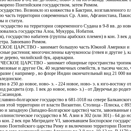
 покорено Понтийским государством, затем Римом.
ство. Возникло из княжества в Бактрии, возглавленного племе
ьную часть территории современных Ср. Азии, Афганистана, Пак
ы и статуи.
ство на территории современного Судана в 9-8 вв. до новое, но
зовались государства Алоа, Мукурра, Нобатия.
ударство набатеев (группы арабских племен) в кон. 3 век до но
етра. Завоевано Римом.
АРСТВО - занимает большую часть Южной Америки и всю 
сные растения; многочисленны каучуконосы (гевея и другие ), к
ое дерево, чилийский бук, араукарии.
 ЦАРСТВО - занимает обширные пространства тропиков Во
мозовые и другие Ок. 40 эндемичных семейств, в тысяча число,
азие ( например , во флоре Индии окончательный вид 21 000 ви
аледонское.
250 до новое, ново- э. - 224 новое, ново- э. к юго-востоку о
д расцвета (сер. 1 век до новое, ново- э.) - от Двуречья до ро
 Сасанидов.
о-болгарское государство в 681-1018 на севере Балканского 
ия этой территории от власти Византии. Столица - Плиска, с 89
ю и западную (Западно-Болгарское царство) части, завоеванные 
стическое государство в М. Азии в 302 (или 301) - 64 до нов
в кон. 2 век при Митридате VI, завоевавшем Боспорское государ
ению Понтийского царства Риму и включению территории Понтийс