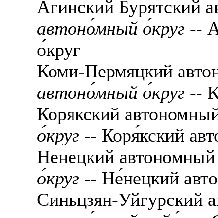
Агинский Бурятский а
автоно́мный о́круг
-- 
о́круг
Коми-Пермяцкий авто
автоно́мный о́круг
-- К
Корякский автономный
о́круг
-- Коря́кский авт
Ненецкий автономный 
о́круг
-- Не́нецкий авто
Синьцзян-Уйгурский 