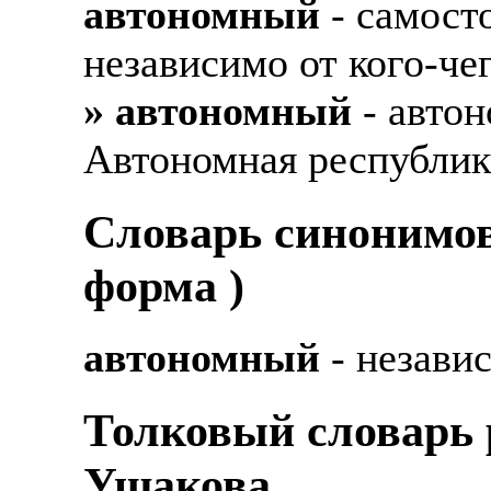
автономный
- самост
независимо от кого-чег
» автономный
- авто
Автономная республика
Cловарь синонимов
форма )
автономный
- незави
Толковый словарь р
Ушакова