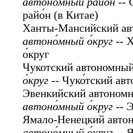
автоно́мный райо́н
-- 
райо́н (в Китае)
Ханты-Мансийский ав
автоно́мный о́круг
-- 
о́круг
Чукотский автономный
о́круг
-- Чуко́тский авт
Эвенкийский автономн
автоно́мный о́круг
-- Э
Ямало-Ненецкий авто
автоно́мный о́круг
-- Я