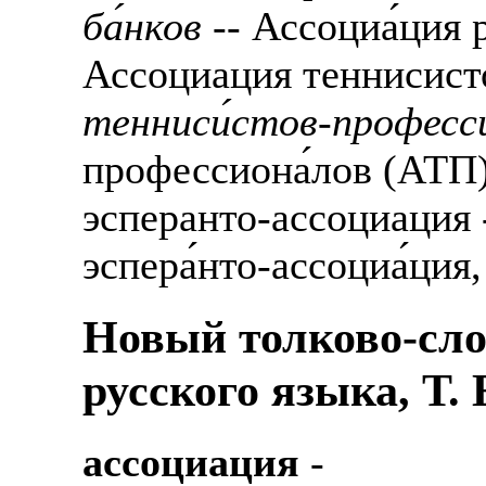
ба́нков
-- Ассоциа́ция р
Ассоциация теннисист
тенниси́стов-професси
профессиона́лов (АТП
эсперанто-ассоциация
эспера́нто-ассоциа́ция,
Новый толково-сло
русского языка, Т.
ассоциация
-