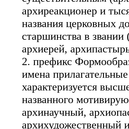
архиреакционер и тыся
названия церковных д
старшинства в звании 
архиерей, архипастырь
2. префикс Формообра
имена прилагательные 
характеризуется высше
названного мотивирую
архинаучный, архиопа
архихудожественный и 