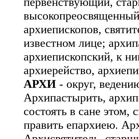
первенствующий, стар
высокопреосвященный.
архиепископов, святите
известном лице; архип
архиепископский, к н
архиерейство, архиепи
АРХИ
- округ, ведени
Архипастырить, архипа
состоять в сане этом, 
править епархиею. Ар
Архисвятитель, старш