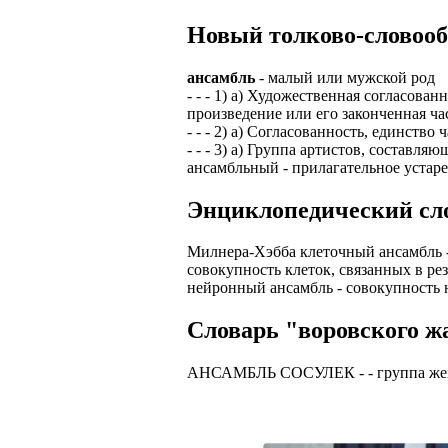
Новый толково-словооб
ансамбль
- малый или мужской род
- - - 1) а) Художественная согласов
произведение или его законченная ч
- - - 2) а) Согласованность, единст
- - - 3) а) Группа артистов, составл
ансамбльный - прилагательное устаре
Энциклопедический сло
Милнера-Хэбба клеточный ансамбль - 
совокупность клеток, связанных в ре
нейронный ансамбль - совокупность 
Словарь "воровского жа
АНСАМБЛЬ СОСУЛЕК - - гpуппа жен