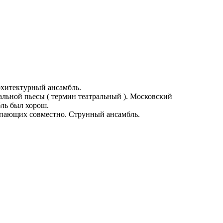
Архитектурный ансамбль.
льной пьесы ( термин театральный ). Московский
бль был хорош.
тупающих совместно. Струнный ансамбль.