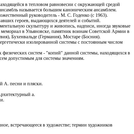
ходящейся в тепловом равновесии с окружающей средой
казываем
й ансамбль называется большим каноническим ансамблем.
ницы, встреча
венный руководитель - М. С. Годенко (с 1963).
то проживание.
ших героев, выдающихся деятелей и событий.
ментальную скульптуру и живопись, надписи, иногда звуковые
 пользоваться
 мемориал в Ульяновске, памятник воинам Советской Армии в
ия), Бухенвальде (Германия), Мостаре (Босния).
 РФ!
гетически изолированной системы с постоянным числом
мочь в
.
ашем профиле.
ических систем - "копий" данной системы, находящихся в
сем допустимым для системы значениям.
 комплектовщик,
итель,
курьер банка,
й А. песни и пляски.
нбанк,
 Архитектурный а.
и.
ное, встречающееся в художестве; термин художников