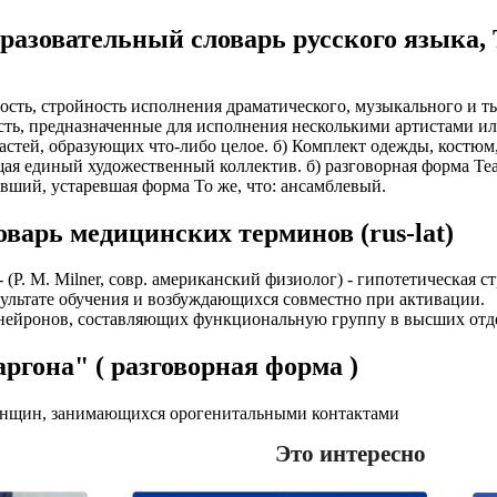
разовательный словарь русского языка,
анность, стройность исполнения драматического, музыкального и 
асть, предназначенные для исполнения несколькими артистами и
во частей, образующих что-либо целое. б) Комплект одежды, кост
яющая единый художественный коллектив. б) разговорная форма Те
вший, устаревшая форма То же, что: ансамблевый.
варь медицинских терминов (rus-lat)
(Р. М. Milner, совр. американский физиолог) - гипотетическая с
зультате обучения и возбуждающихся совместно при активации.
нейронов, составляющих функциональную группу в высших отде
ргона" ( разговорная форма )
щин, занимающихся оpогенитальными контактами
Это интересно