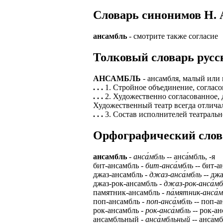
Cловарь синонимов Н. А
ансамбль
- смотрите также согласие
Толковый словарь русск
АНСАМБЛЬ
- ансамбля, малый или 
. . .
1. Стройное объединение, согласо
. . .
2. Художественно согласованное,
Художественный театр всегда отлича
. . .
3. Состав исполнителей театраль
Орфографический словар
ансамбль
-
анса́мбль
-- анса́мбль, -я
бит-ансамбль -
бит-анса́мбль
-- бит-ан
джаз-ансамбль -
джаз-анса́мбль
-- джа
джаз-рок-ансамбль -
джаз-рок-анса́мб
памятник-ансамбль -
па́мятник-анса́
поп-ансамбль -
поп-анса́мбль
-- поп-ан
рок-ансамбль -
рок-анса́мбль
-- рок-анс
ансамбльный -
анса́мбльный
-- анса́м