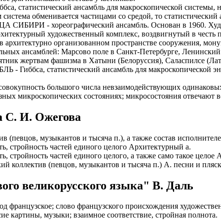
статистический ансамбль для макроскопической системы, на
ИОНАЛЬНОГО ПРЕДСТАВИТЕЛЯ
ЛЕНИЯ: подробная консультация, оформление контракта> за
м система обменивается частицами со средой, то статистически
работодателя > оформление визы > отправка > прохождение гра
РИ - хореографический ансамбль. Основан в 1960. Художест
нтам банковские продукты, в том числе карты.
одобранной заранее вакансии > прибытие на предприятие и мес
урный художественный комплекс, воздвигнутый в честь пав
 архитектурно организованном пространстве сооружения, мону
ументы при передаче и консультировать клиентов, как выгодно
доустройству за рубежом № 20118251359
льных ансамблей: Марсово поле в Санкт-Петербурге, Ленинский
мятник жертвам фашизма в Хатыни (Белоруссия), Саласпилсе (Латв
ИСТАНЦИОННОЕ ОФОРМЛЕНИЕ ИЗ ЛЮБОГО РЕГИОНА
ббса, статистический ансамбль для макроскопической энер
ации представители могут подключать доп. услуги (например по
ьного банка на телефон), за что получают дополнительную плату
дополнительные предложения по отправке в другие страны в н
пность большого числа невзаимодействующих одинаковых физ
зных микроскопических состояниях; микросостояния отвечают в
Е ЗВОНИТЕ! Пишите.
риваются соискатели с опытом работы: рабочий, разнорабочий,
керовщик.
 С. И. Ожегова
но приветствуется на следующих позициях: менеджер, представ
едставитель, продавец-консультант, курьер, банковский курьер, 
ицей
тов, менеджер по продажам.
в (певцов, музыкантов и тысяча п.), а также состав исполнителе
ежом
ть, стройность частей единого целого Архитектурный а.
 как Сбербанк, Газпром, Альфа-Банк, Промсвязьбанк, Райффайзе
ть, стройность частей единого целого, а также само такое целое
во за границей
а Банк.
ий коллектив (певцов, музыкантов и тысяча п.) А. песни и пляск
во за рубежом
ниях: Евросеть, Мегафон, Связной, СДЭК, ПЭК и т.д.
ого великорусского языка" В. Даль
 без опыта, студенты, банки, консультирование, продажи.
од французское; слово французского происхождения художествен
сие картины, музыки; взаимное соответствие, стройная полнота.