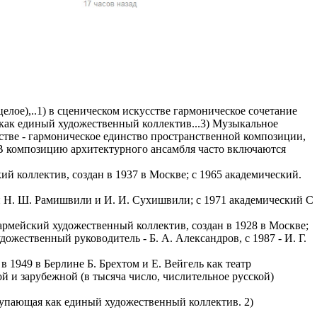
жчин, женщин и
ая команда.
ву. Никто не
говую.
из страны),
целое),..1) в сценическом искусстве гармоническое сочетание
 как единый художественный коллектив...3) Музыкальное
льстве - гармоническое единство пространственной композиции,
В композицию архитектурного ансамбля часто включаются
оллектив, создан в 1937 в Москве; с 1965 академический.
 Ш. Рамишвили и И. И. Сухишвили; с 1971 академический С
йский художественный коллектив, создан в 1928 в Москве;
ожественный руководитель - Б. А. Александров, с 1987 - И. Г.
 указан
1949 в Берлине Б. Брехтом и Е. Вейгель как театр
ки
 и зарубежной (в тысяча число, числительное русской)
пающая как единый художественный коллектив. 2)
стройство.