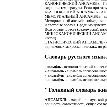
КАНОНИЧЕСКИЙ АНСАМБЛЬ - Гиббса, 
ЗАДАЧИ РЕГ
ПРОЦЕСС ОФОРМ
заданной температуры. Если при это
приглашение от 
КРАСНОЯРСКИЙ АНСАМБЛЬ ТАНЦА СИБИ
Доставлять клие
работодателем п
МЕМОРИАЛЬНЫЙ АНСАМБЛЬ - архитект
Мемориальный ансамбль объединяет в
Подписывать док
Лицензия по тру
и световые образы. Среди монумента
картами банка.
Волгограде, Бресте (Белоруссия), па
ВОЗМОЖНО Д
МИКРОКАНОНИЧЕСКИЙ АНСАМБЛЬ - Ги
В ходе консульт
частиц.
установке мобил
Также смотрите 
СТАТИСТИЧЕСКИЙ АНСАМБЛЬ - совоку
одинаковых макроскопических, но ра
Пожалуйста, Н
А также рассмат
упаковщик, сти
Словарь русского языка
Опыт не нужен, 
региональный пр
# работа за гран
курьер докумен
ансамбль
- исполнительский коллекти
# работа за руб
» ансамбль
- ансамбль согласованнос
В таких банках,
» ансамбль
- ансамбль согласованнос
# трудоустройст
Открытие, Почт
» ансамбль
- ансамбль исполнительск
# трудоустройст
А также в компа
"Толковый словарь жив
В направлениях:
АНСАМБЛЬ
- малый или мужской р
общность, совместность, общее согла