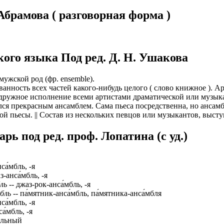
брамова ( разговорная форма )
ого языка Под ред. Д. Н. Ушакова
мужской род (фр. ensemble).
ванность всех частей какого-нибудь целого ( слово книжное ). 
 дружное исполнение всеми артистами драматической или музыка
лся прекрасным ансамблем. Сама пьеса посредственна, но ансам
ной пьесы. || Состав из нескольких певцов или музыкантов, выс
ь под ред. проф. Лопатина (c уд.)
са́мбль, -я
з-анса́мбль, -я
ль
-- джаз-рок-анса́мбль, -я
мбль
-- па́мятник-анса́мбль, па́мятника-анса́мбля
са́мбль, -я
а́мбль, -я
бльный