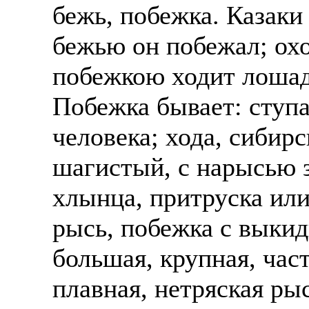
бежь, побежка. Казаки 
Жилье предоставляется
Подписывать документ
бежью он побежал; ох
Премии. Официальное 
клиентов, как выгодно
часов. 5-6 дневная раб
побежкою ходит лошадь
В ходе консультации п
ПРОЦЕСС ОФОРМЛЕНИЯ
Побежка бывает: ступа
доп. услуги (например
оформление контракта
банка на телефон), за
человека; хода, сибирс
работодателя > оформл
плату.
шагистый, с нарысью з
прохождение границы, 
Пожалуйста, НЕ ЗВО
подобранной заранее в
хлынца, притруска или
предприятие и место п
Опыт не нужен, но пр
рысь, побежка с выкид
позициях: менеджер, п
Лицензия по трудоуст
представитель, продав
большая, крупная, част
ВОЗМОЖНО ДИСТ
курьер, курьер банка,
плавная, нетряская рыс
ИЗ ЛЮБОГО РЕГИО
продажам.