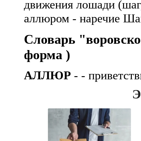
движения лошади (шаг, 
аллюром - наречие Шаг
Словарь "воровско
форма )
АЛЛЮР
- - пpиветств
Э