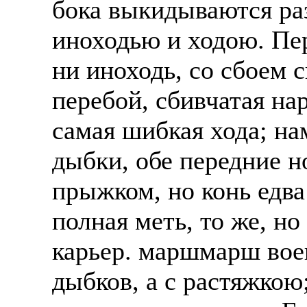
бока выкидываются раз
Также смотрите допол
В таких банках, как С
иноходью и ходою. Пер
отправке в другие стр
Промсвязьбанк, Райфф
ни иноходь, со сбоем 
А также рассматривают
А также в компаниях: 
рабочий, разнорабочий
СДЭК, ПЭК и т.д.
перебой, сбивчатая на
стикеровщик.
В направлениях: без оп
самая шибкая хода; на
# работа за границей
консультирование, про
дыбки, обе передние н
# работа за рубежом
прыжком, но конь едва 
# трудоустройство за 
полная меть, то же, но
# трудоустройство за 
карьер. маршмарш воен
дыбков, а с растяжкою;