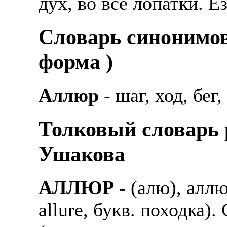
дух, во все лопатки. Е
Cловарь синонимов
форма )
Аллюр
- шаг, ход, бег,
Толковый словарь р
Ушакова
АЛЛЮР
- (алю), алл
allure, букв. походка)