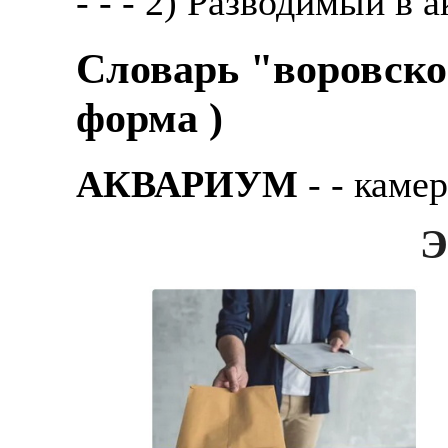
- - - 2) Разводимый в 
Словарь "воровско
форма )
АКВАРИУМ
- - каме
Э