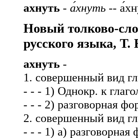
ахнуть
-
а́хнуть
-- а́хн
Также смотрите допол
В таких банках, как С
отправке в другие стр
Промсвязьбанк, Райфф
Новый толково-сло
А также рассматривают
А также в компаниях: 
русского языка, Т.
рабочий, разнорабочий
СДЭК, ПЭК и т.д.
стикеровщик.
В направлениях: без оп
ахнуть
-
# работа за границей
консультирование, про
1. совершенный вид г
# работа за рубежом
- - - 1) Однокр. к глаго
# трудоустройство за 
- - - 2) разговорная ф
# трудоустройство за 
2. совершенный вид г
- - - 1) а) разговорна