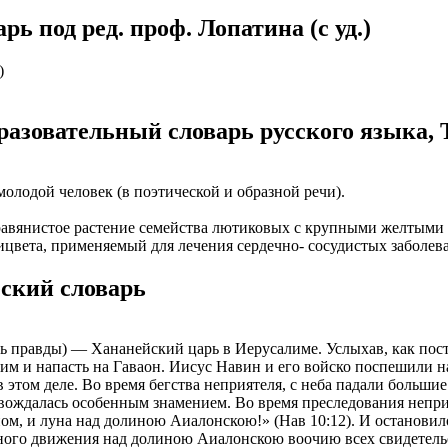
ь под ред. проф. Лопатина (c уд.)
ИОНАЛЬНОГО ПРЕДСТАВИТЕЛЯ
ЛЕНИЯ: подробная консультация, оформление контракта> за
работодателя > оформление визы > отправка > прохождение гра
нтам банковские продукты, в том числе карты.
одобранной заранее вакансии > прибытие на предприятие и мес
)
ументы при передаче и консультировать клиентов, как выгодно
доустройству за рубежом № 20118251359
азовательный словарь русского языка, 
ИСТАНЦИОННОЕ ОФОРМЛЕНИЕ ИЗ ЛЮБОГО РЕГИОНА
ации представители могут подключать доп. услуги (например по
ьного банка на телефон), за что получают дополнительную плату
дополнительные предложения по отправке в другие страны в н
олодой человек (в поэтической и образной речи).
Е ЗВОНИТЕ! Пишите.
риваются соискатели с опытом работы: рабочий, разнорабочий,
керовщик.
 травянистое растение семейства лютиковых с крупными желтыми
но приветствуется на следующих позициях: менеджер, представ
горицвета, применяемый для лечения сердечно- сосудистых заболев
едставитель, продавец-консультант, курьер, банковский курьер, 
ицей
тов, менеджер по продажам.
ский словарь
ежом
 как Сбербанк, Газпром, Альфа-Банк, Промсвязьбанк, Райффайзе
во за границей
а Банк.
 правды) — Хананейский царь в Иерусалиме. Услыхав, как пост
во за рубежом
ниях: Евросеть, Мегафон, Связной, СДЭК, ПЭК и т.д.
ним и напасть на Гаваон. Иисус Навин и его войско поспешили н
этом деле. Во время бегства неприятеля, с неба падали большие 
 без опыта, студенты, банки, консультирование, продажи.
овождалась особенным знамением. Во время преследования неприя
ном, и луна над долиною Аиалонскою!» (Нав 10:12). И остановило
ного движения над долиною Аиалонскою воочию всех свидетельс