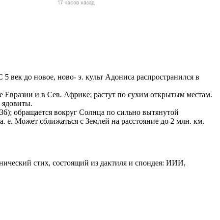
жчин, женщин и
ая команда.
ву. Никто не
говую.
из страны),
5 век до новое, ново- э. культ Адониса распространился в
 Евразии и в Сев. Африке; растут по сухим открытым местам.
 ядовиты.
36); обращается вокруг Солнца по сильно вытянутой
а. е. Может сближаться с Землей на расстояние до 2 млн. км.
онический стих, состоящий из дактиля и спондея: ИИИ,
 указан
ки
стройство.