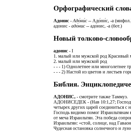
Орфографический словар
ЗАДАЧИ РЕГ
ПРОЦЕСС ОФОРМ
приглашение от 
Доставлять клие
работодателем п
Адонис
-
Адо́ни́с
-- Адо́ни́с, -а (мифол.
адонис -
адо́нис
-- адо́нис, -а (бот.)
Подписывать док
Лицензия по тру
картами банка.
Новый толково-словообр
ВОЗМОЖНО Д
В ходе консульт
установке мобил
Также смотрите 
адонис
- I
1. малый или мужской род Красивый м
Пожалуйста, Н
А также рассмат
2. малый или мужской род
упаковщик, сти
- - - 1) Однолетнее или многолетнее
Опыт не нужен, 
- - - 2) Настой из цветов и листьев 
региональный пр
# работа за гран
курьер докумен
Библия. Энциклопедиче
# работа за руб
В таких банках,
# трудоустройст
Открытие, Почт
АДОНИС,
- смотрите также Таммуз.
АДОНИСЕДЕК - (Нав 10:1,27; Господь
# трудоустройст
А также в компа
четырех других царей соединиться с 
Господь видимо помог Израильтянам в 
В направлениях:
от меча Израильтян. Эта победа сопр
Израильтян: «стой, солнце, над Гавао
Чудесная остановка солнечного и лун