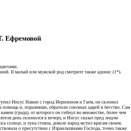
казываем
ницы, встреча
то проживание.
 пользоваться
Т. Ефремовой
 РФ!
мочь в
.
ашем профиле.
 комплектовщик,
 цветами.
итель,
аний. II малый или мужской род смотрите также адонис (1*).
курьер банка,
нбанк,
упил Иисус Навин с город Иерихоном и Гаем, он склонил
а помощь и, поразивши, обратили союзных царей в бегство. Сам
камни (града), от которого он гибнул во множестве, более чем
теля день склонился к вечеру, и Иисус сказал пред лицом
сь солнце, и луна стояла, доколе народ мстил врагам своим.
твовала о присутствии с Израильтянами Господа, точно также