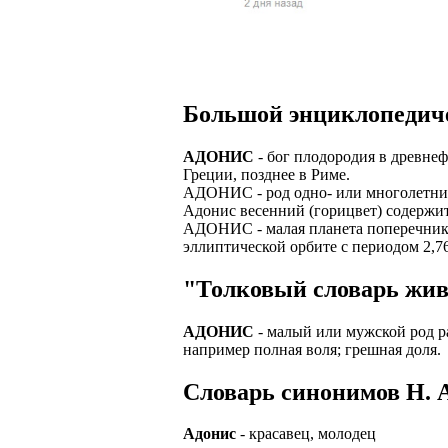
Верхней границ
надежность и ка
Ежедневные вып
семейных пар.
БЕЗ поиска клие
Предоставляем 
ВНИМАНИЕ: Мы 
Можно БЕЗ опыта
Есть выходные
Устройство офиц
Гибкий график: (
Большой энциклопедич
имеет права выч
Оплата ГСМ за 
Дистанционное 
Варианты: 1) Раб
АДОНИС
- бог плодородия в древнеф
Авто находится 
Дружный коллек
Греции, позднее в Риме.
2) Рабочая виза 
АДОНИС - род одно- или многолетних 
Никаких % и ко
Смартфон для ра
Адонис весенний (горицвет) содержит
3) Также предос
АДОНИС - малая планета поперечником
Гарантированны
Скидки и акции
эллиптической орбите с периодом 2,76 
Знание языка н
Большой автопа
Выгодные услов
"Толковый словарь жив
Требуются мужч
В наличии авто 
ЧТОБЫ УСТР
Варианты работ:
АДОНИС
- малый или мужской род ра
Ищем водителей
Откликнитесь на
например полная воля; грешная доля.
Средняя зарплат
Звоните ежедне
средний, завис
Получите пригл
Cловарь синонимов Н. А
оплачиваются о
количество мес
Заполните корот
Жилье предостав
Адонис
- красавец, молодец
Ожидайте звонк
График 10-12 час