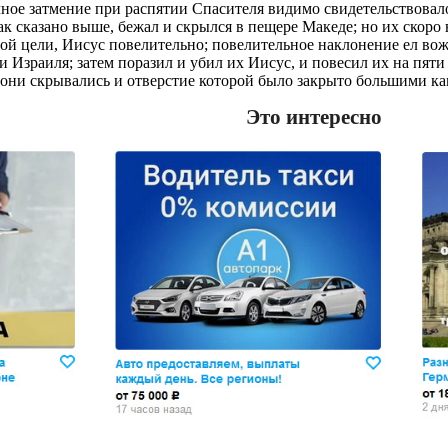
ное затмение при распятии Спасителя видимо свидетельствовало 
к сказано выше, бежал и скрылся в пещере Македе; но их скоро 
ой цели, Иисус повелительно; повелительное наклонение ел вожд
 Израиля; затем поразил и убил их Иисус, и повесил их на пяти 
 они скрывались и отверстие которой было закрыто большими кам
Это интересно